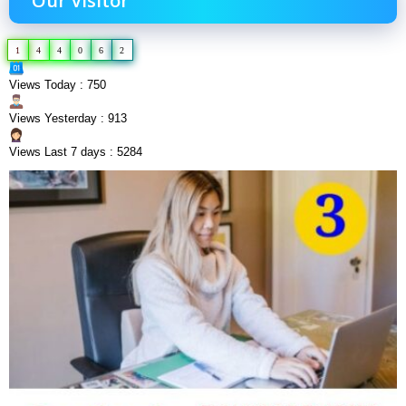
Our Visitor
1
4
4
0
6
2
Views Today : 750
Views Yesterday : 913
Views Last 7 days : 5284