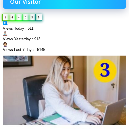
Our Visitor
1
4
4
0
5
5
Views Today : 611
Views Yesterday : 913
Views Last 7 days : 5145