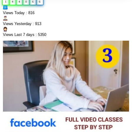
1
4
4
0
6
6
Views Today : 816
Views Yesterday : 913
Views Last 7 days : 5350