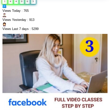
1
4
4
0
6
3
Views Today : 765
Views Yesterday : 913
Views Last 7 days : 5299