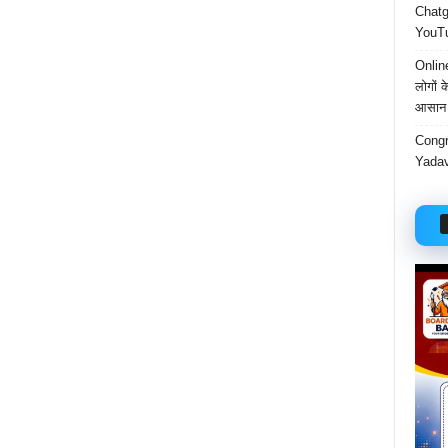
Chatgp
YouTu
Onlin
लोगों 
आसान 
Congr
Yadav