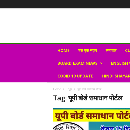
N
HOME
बस एक नज़र
समाचार
CU
e
w
BOARD EXAM NEWS
ENGLISH
s
V
COBID 19 UPDATE
HINDI SHAYAR
i
r
a
Home
Tags
यूपी बोर्ड समाधान पोर्टल
l
Tag: यूपी बोर्ड समाधान पोर्टल
S
K