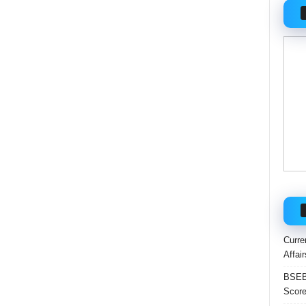
Curre
Affai
BSEB 
Score