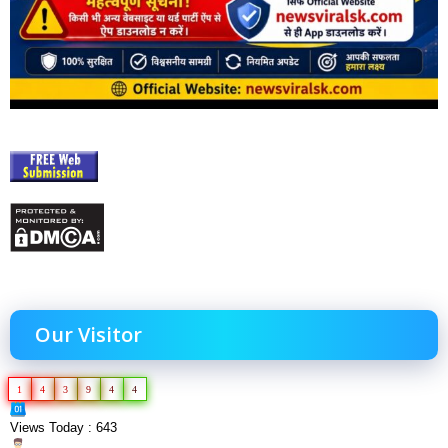
Our Visitor
1
4
3
9
4
4
Views Today : 643