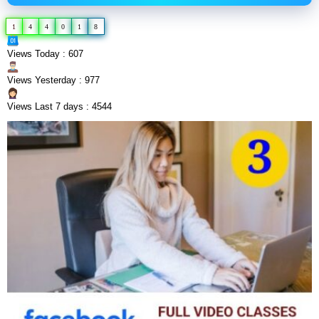
1
4
4
0
1
8
Views Today : 607
Views Yesterday : 977
Views Last 7 days : 4544