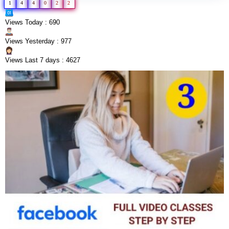
1
4
4
0
2
2
Views Today : 690
Views Yesterday : 977
Views Last 7 days : 4627