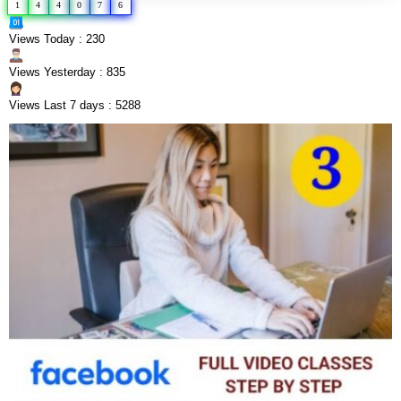
1
4
4
0
7
6
Views Today : 230
Views Yesterday : 835
Views Last 7 days : 5288