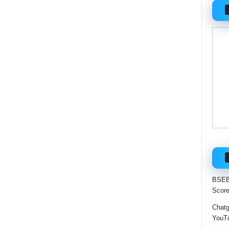
BSEB 
Score
Chatgp
YouTu