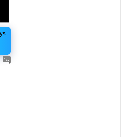
ys
127
n