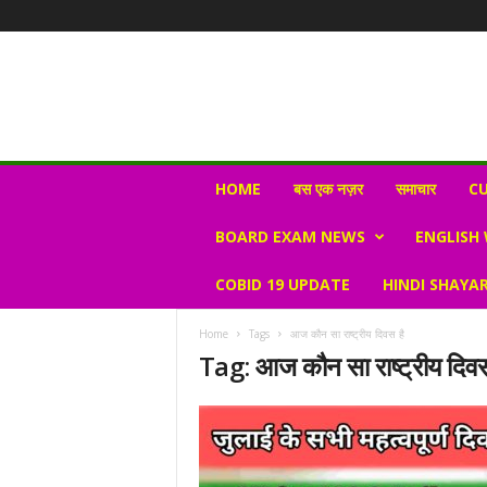
N
HOME
बस एक नज़र
समाचार
CU
e
w
BOARD EXAM NEWS
ENGLISH
s
V
COBID 19 UPDATE
HINDI SHAYAR
i
r
a
Home
Tags
आज कौन सा राष्ट्रीय दिवस है
l
Tag: आज कौन सा राष्ट्रीय दिवस
S
K