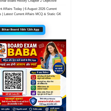
Bihar Board History Chapter 2 Objective
nt Affairs Today | 6 August 2026 Current
rs | Latest Current Affairs MCQ & Static GK
Bihar Board 10th 12th App