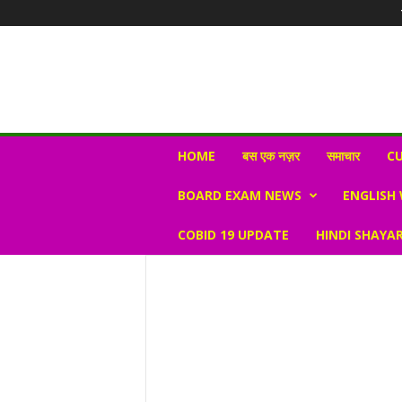
N
HOME
बस एक नज़र
समाचार
CU
e
w
BOARD EXAM NEWS
ENGLISH
s
V
COBID 19 UPDATE
HINDI SHAYAR
i
r
a
l
S
K