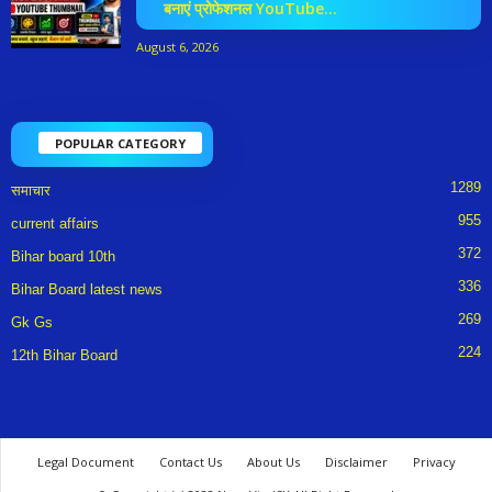
बनाएं प्रोफेशनल YouTube...
August 6, 2026
POPULAR CATEGORY
1289
समाचार
955
current affairs
372
Bihar board 10th
336
Bihar Board latest news
269
Gk Gs
224
12th Bihar Board
Legal Document
Contact Us
About Us
Disclaimer
Privacy