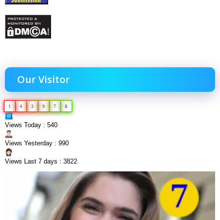
Our Visitor
1
4
3
9
7
8
Views Today : 540
Views Yesterday : 990
Views Last 7 days : 3822