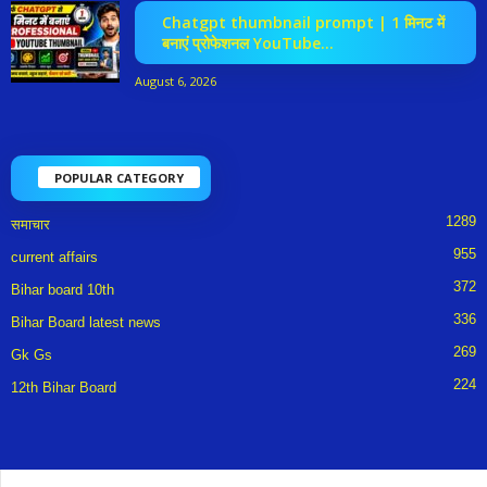
Chatgpt thumbnail prompt | 1 मिनट में
बनाएं प्रोफेशनल YouTube...
August 6, 2026
POPULAR CATEGORY
1289
समाचार
955
current affairs
372
Bihar board 10th
336
Bihar Board latest news
269
Gk Gs
224
12th Bihar Board