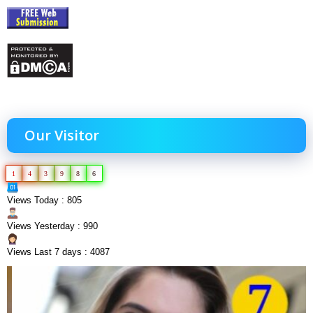
Our Visitor
1
4
3
9
8
6
Views Today : 805
Views Yesterday : 990
Views Last 7 days : 4087