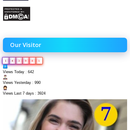
Our Visitor
1
4
3
9
8
1
Views Today : 642
Views Yesterday : 990
Views Last 7 days : 3924