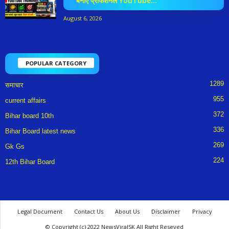
बनाएं प्रोफेशनल YouTube...
August 6, 2026
POPULAR CATEGORY
1289
समाचार
955
current affairs
372
Bihar board 10th
336
Bihar Board latest news
269
Gk Gs
224
12th Bihar Board
Legal Document
Contact Us
About Us
Disclaimer
Privacy
© Copyright (c) 2022 NewsViralSK All Right Reseved