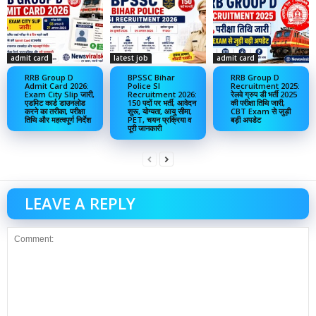
admit card
latest job
admit card
RRB Group D
BPSSC Bihar
RRB Group D
Admit Card 2026:
Police SI
Recruitment 2025:
Exam City Slip जारी,
Recruitment 2026:
रेलवे ग्रुप डी भर्ती 2025
एडमिट कार्ड डाउनलोड
150 पदों पर भर्ती, आवेदन
की परीक्षा तिथि जारी,
करने का तरीका, परीक्षा
शुरू, योग्यता, आयु सीमा,
CBT Exam से जुड़ी
तिथि और महत्वपूर्ण निर्देश
PET, चयन प्रक्रिया व
बड़ी अपडेट
पूरी जानकारी
LEAVE A REPLY