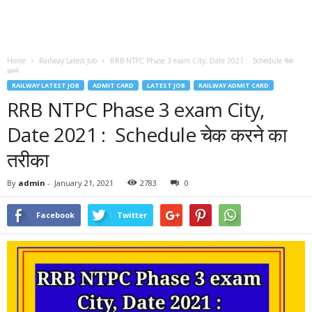
Home
Railway Latest Job
RRB NTPC Phase 3 exam City, Date 2021 : Schedule चेक
करने...
RAILWAY LATEST JOB
ADMIT CARD
LATEST JOB
RAILWAY ADMIT CARD
RRB NTPC Phase 3 exam City,
Date 2021 : Schedule चेक करने का
तरीका
By
admin
-
January 21, 2021
2783
0
Facebook
Twitter