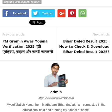
RRB GROUP D SARKARI RESULT
Facebook
Twitter
Previous article
Next article
PM Gramin Awas Yojana
Bihar Deled Result 2025 :
Verification 2025: पूरी
How to Check & Download
प्रक्रिया, पात्रता और जरूरी जानकारी
Bihar Deled Result 2025?
admin
https://www.newsviralsk.com
Myself Satish Kumar from Madhubani Bihar (India). I am connected in the
educational field and running my tutorial at home.