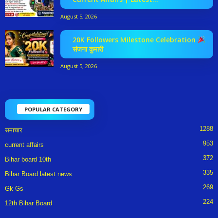
August 5, 2026
20K Followers Milestone Celebration
संजना कुमारी
August 5, 2026
POPULAR CATEGORY
1288
समाचार
953
current affairs
372
Bihar board 10th
335
Bihar Board latest news
269
Gk Gs
224
12th Bihar Board