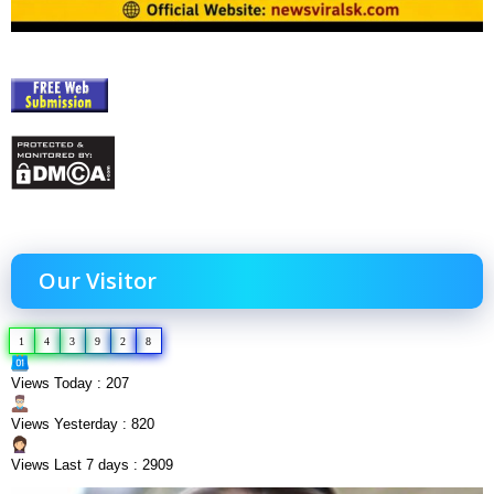
Our Visitor
1
4
3
9
2
8
Views Today : 207
Views Yesterday : 820
Views Last 7 days : 2909