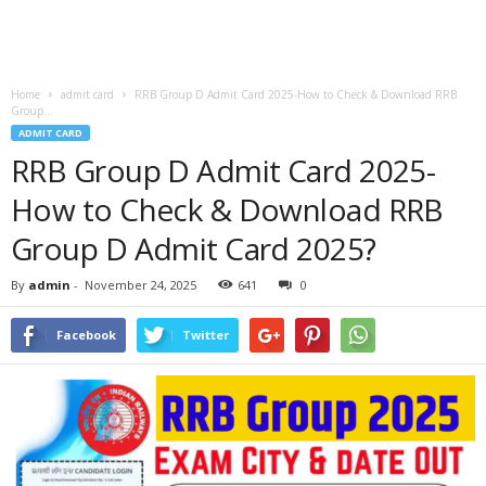
Home
admit card
RRB Group D Admit Card 2025-How to Check & Download RRB
Group...
ADMIT CARD
RRB Group D Admit Card 2025-
How to Check & Download RRB
Group D Admit Card 2025?
By
admin
-
November 24, 2025
641
0
Facebook
Twitter