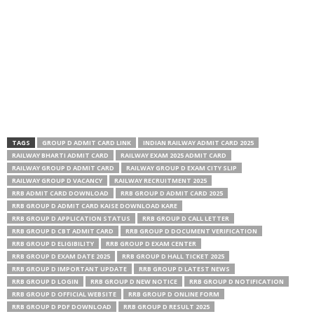
TAGS
GROUP D ADMIT CARD LINK
INDIAN RAILWAY ADMIT CARD 2025
RAILWAY BHARTI ADMIT CARD
RAILWAY EXAM 2025 ADMIT CARD
RAILWAY GROUP D ADMIT CARD
RAILWAY GROUP D EXAM CITY SLIP
RAILWAY GROUP D VACANCY
RAILWAY RECRUITMENT 2025
RRB ADMIT CARD DOWNLOAD
RRB GROUP D ADMIT CARD 2025
RRB GROUP D ADMIT CARD KAISE DOWNLOAD KARE
RRB GROUP D APPLICATION STATUS
RRB GROUP D CALL LETTER
RRB GROUP D CBT ADMIT CARD
RRB GROUP D DOCUMENT VERIFICATION
RRB GROUP D ELIGIBILITY
RRB GROUP D EXAM CENTER
RRB GROUP D EXAM DATE 2025
RRB GROUP D HALL TICKET 2025
RRB GROUP D IMPORTANT UPDATE
RRB GROUP D LATEST NEWS
RRB GROUP D LOGIN
RRB GROUP D NEW NOTICE
RRB GROUP D NOTIFICATION
RRB GROUP D OFFICIAL WEBSITE
RRB GROUP D ONLINE FORM
RRB GROUP D PDF DOWNLOAD
RRB GROUP D RESULT 2025