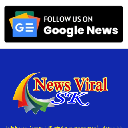
Hello Friends, NewsViral SK ब्लॉग में आपका बहुत बहुत स्वागत हैं। Newsviralsk