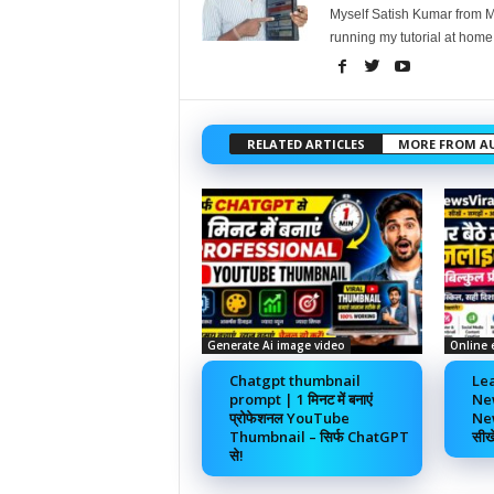
Myself Satish Kumar from Ma
running my tutorial at home
RELATED ARTICLES
MORE FROM A
Generate Ai image video
Online 
Chatgpt thumbnail
Lea
prompt | 1 मिनट में बनाएं
Ne
प्रोफेशनल YouTube
New
Thumbnail – सिर्फ ChatGPT
सीख
से!