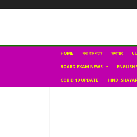
N
HOME
बस एक नज़र
समाचार
CU
e
w
BOARD EXAM NEWS
ENGLISH
s
V
COBID 19 UPDATE
HINDI SHAYAR
i
r
a
l
S
K