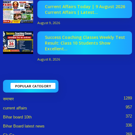
Current Affairs Today | 9 August 2026
Current Affairs | Latest...
August 9, 2026
Success Coaching Classes Weekly Test
Result: Class 10 Students Show
Excellent...
August 8, 2026
POPULAR CATEGORY
1289
समाचार
957
current affairs
372
Bihar board 10th
336
Bihar Board latest news
269