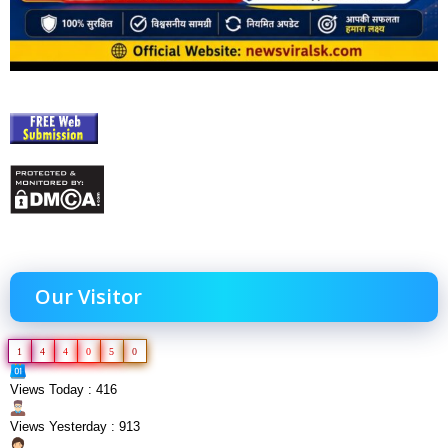
Our Visitor
1
4
4
0
5
0
Views Today : 416
Views Yesterday : 913