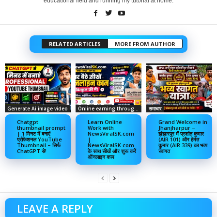
educational field and running my tutorial at home.
RELATED ARTICLES
MORE FROM AUTHOR
Generate Ai image video
Online earning through social media
समाचार
Chatgpt
Learn Online
Grand Welcome in
thumbnail prompt
Work with
Jhanjharpur –
| 1 मिनट में बनाएं
NewsViralSK.com
झंझारपुर में प्रशांत कुमार
प्रोफेशनल YouTube
|
(AIR 101) और हेमंत
Thumbnail – सिर्फ
NewsViralSK.com
कुमार (AIR 339) का भव्य
ChatGPT से!
के साथ सीखें और शुरू करें
स्वागत
ऑनलाइन काम
LEAVE A REPLY