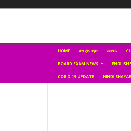
N
HOME
बस एक नज़र
समाचार
CU
e
w
BOARD EXAM NEWS
ENGLISH
s
V
COBID 19 UPDATE
HINDI SHAYAR
i
r
a
l
S
K