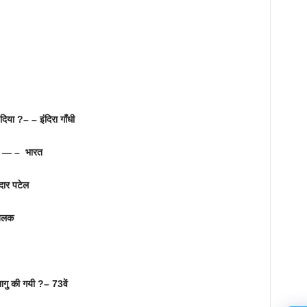
िया ?– – इंदिरा गाँधी
है ? — – भारत
दार पटेल
तिलक
ागु की गयी ?– 73वें