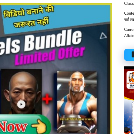
Class
Conten
पार्ट-ट
Curre
Affai