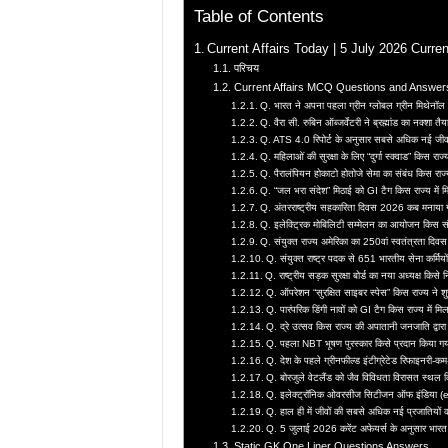
Table of Contents
Current Affairs Today | 5 July 2026 Curre
परिचय
Current Affairs MCQ Questions and Answer
Q. भारत ने अपना पहला ग्रीन ग्लोबल ग्रीन मिथेनॉल स
Q. वैरा सी. रुबिन ऑब्जर्वेटरी ने ब्रह्मांड का नक्शा 
Q. ATS 4.0 रिपोर्ट के अनुसार सबसे अधिक नई जीव प
Q. महिलाओं की सुरक्षा के लिए “दुर्गा स्क्वाड” किस राज
Q. पैरालंपियन होकाटो होतोजे सेमा का संबंध किस राज्
Q. “जल भरा संदेश” मिठाई को GI टैग किस राज्य में म
Q. अंतरराष्ट्रीय सहकारिता दिवस 2026 कब मनाया
Q. इलेक्ट्रिक मोबिलिटी सम्मेलन का आयोजन किस स
Q. संयुक्त राज्य अमेरिका का 250वां स्वतंत्रता दि
Q. संयुक्त राष्ट्र पदक से 651 भारतीय सेना कर्मिय
Q. राष्ट्रीय सड़क सुरक्षा बोर्ड का नया अध्यक्ष किसे
Q. ऑपरेशन “सुरक्षित साइबर स्पेस” किस राज्य ने शु
Q. पारंपरिक डिंगी नावों को GI टैग किस राज्य में मिल
Q. द्रे उत्सव किस राज्य की अपातानी जनजाति द्वारा
Q. पहला NBT भूषण पुरस्कार किसे प्रदान किया ग
Q. देश के पहले ग्रीनफील्ड इंटीग्रेटेड रिफाइनरी-कम
Q. बोरजुले वेटलैंड को जैव विविधता विरासत स्थल क
Q. इलेक्ट्रॉनिक ओवरसीज सिटीजन ऑफ इंडिया (e-
Q. हाल ही में जीवों की सबसे अधिक नई प्रजातियों 
Q. 5 जुलाई 2026 करेंट अफेयर्स के अनुसार भारत 
Static GK One Liner Questions Answers