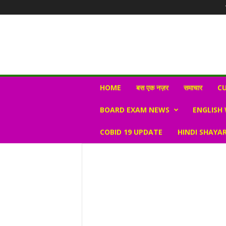
N
HOME
बस एक नज़र
समाचार
CU
e
w
BOARD EXAM NEWS
ENGLISH
s
V
COBID 19 UPDATE
HINDI SHAYAR
i
r
a
l
S
K