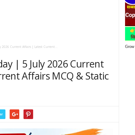
Grow 
y 2026 Current Affairs | Latest Current...
day | 5 July 2026 Current
rrent Affairs MCQ & Static
er