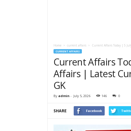
Home
current affairs
Current Affairs Today | 5 Jul
CURRENT AFFAIRS
Current Affairs To
Affairs | Latest Cu
GK
By
admin
-
July 5, 2026
146
0
SHARE
Facebook
Twitt