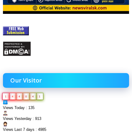
Our Visitor
1
4
4
0
4
1
Views Today : 135
Views Yesterday : 913
Views Last 7 days : 4985