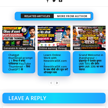
RELATED ARTICLES
MORE FROM AUTHOR
Generate Ai image video
Online earning through social media
समाचार
Chatgpt
Learn Online
Grand Welcome in
thumbnail prompt
Work with
Jhanjharpur –
| 1 मिनट में बनाएं
NewsViralSK.com
झंझारपुर में प्रशांत कुमार
प्रोफेशनल YouTube
|
(AIR 101) और हेमंत
Thumbnail – सिर्फ
NewsViralSK.com
कुमार (AIR 339) का भव्य
ChatGPT से!
के साथ सीखें और शुरू करें
स्वागत
ऑनलाइन काम
LEAVE A REPLY