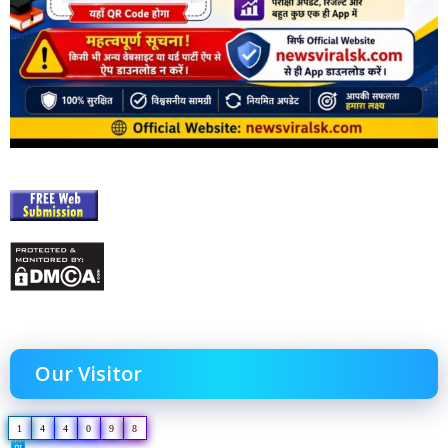
Our Visitor
1
4
4
0
9
8