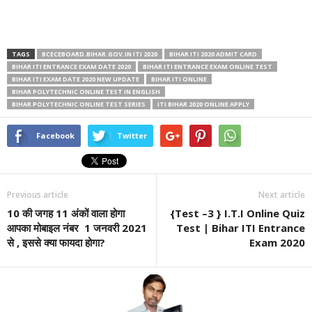
TAGS
BCECEBOARD.BIHAR.GOV.IN ITI 2020
BIHAR ITI 2020 ADMIT CARD
BIHAR ITI ENTRANCE EXAM DATE 2020
BIHAR ITI ENTRANCE EXAM ONLINE TEST
BIHAR ITI EXAM DATE 2020 NEW UPDATE
BIHAR ITI ONLINE
BIHAR POLYTECHNIC ONLINE TEST IN ENGLISH
BIHAR POLYTECHNIC ONLINE TEST SERIES
ITI BIHAR 2020 ONLINE APPLY
Facebook
Twitter
Previous article
Next article
10 की जगह 11 अंकों वाला होगा
{Test –3 } I.T.I Online Quiz
आपका मोबाइल नंबर 1 जनवरी 2021
Test | Bihar ITI Entrance
से , इससे क्या फायदा होगा?
Exam 2020