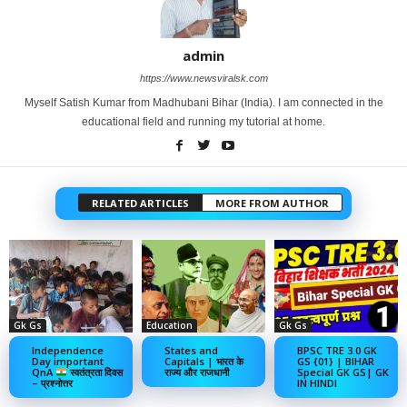
admin
https://www.newsviralsk.com
Myself Satish Kumar from Madhubani Bihar (India). I am connected in the
educational field and running my tutorial at home.
RELATED ARTICLES
MORE FROM AUTHOR
Gk Gs
Education
Gk Gs
Independence
States and
BPSC TRE 3.0 GK
Day important
Capitals | भारत के
GS {01} | BIHAR
QnA
स्वतंत्रता दिवस
राज्य और राजधानी
Special GK GS| GK
– प्रश्नोत्तर
IN HINDI