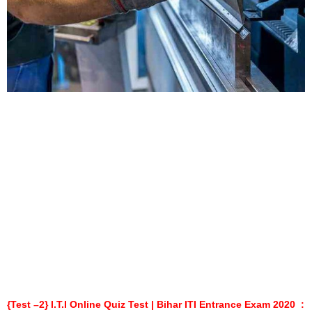
{Test –2} I.T.I Online Quiz Test | Bihar ITI Entrance Exam 2020 :