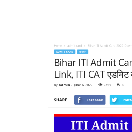
Home
admit card
Bihar ITI Admit Card 2022 Downloa
ADMIT CARD
समाचार
Bihar ITI Admit C
Link, ITI CAT एडमिट का
By
admin
-
June 6, 2022
2353
0
SHARE
Facebook
Twitt