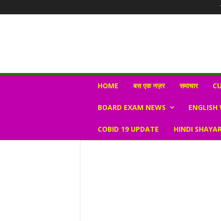
N
HOME
बस एक नज़र
समाचार
CU
e
w
BOARD EXAM NEWS
ENGLISH
s
V
COBID 19 UPDATE
HINDI SHAYAR
i
r
a
l
S
K