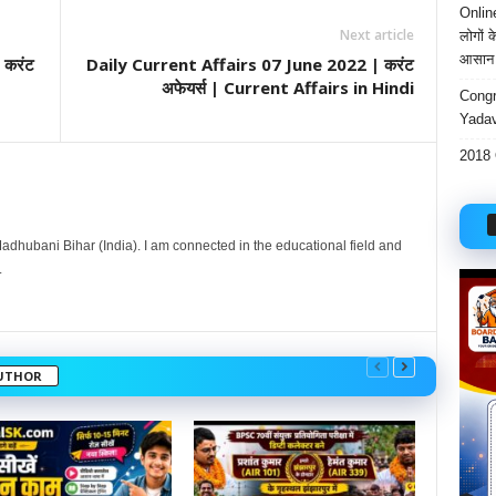
Onlin
Next article
लोगों 
आसान 
 करंट
Daily Current Affairs 07 June 2022 | करंट
अफेयर्स | Current Affairs in Hindi
Congr
Yadav
2018 
dhubani Bihar (India). I am connected in the educational field and
.
UTHOR