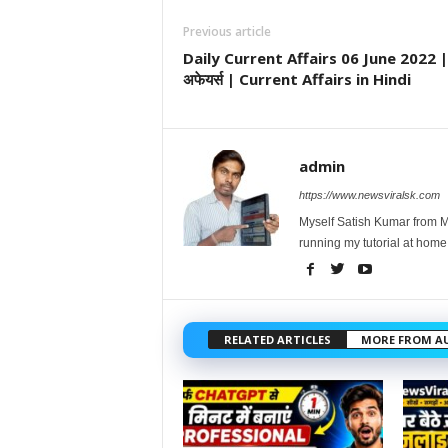
Previous article
Daily Current Affairs 06 June 2022 |
अफेयर्स | Current Affairs in Hindi
admin
https://www.newsviralsk.com
Myself Satish Kumar from Ma
running my tutorial at home
RELATED ARTICLES
MORE FROM A