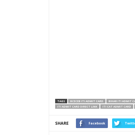
TAGS
BCECEB ITI ADMIT CARD
BIHAR ITI ADMIT C
ITI ADMIT CARD DIRECT LINK
ITI CAT ADMIT CARD
SHARE
Facebook
Twitt