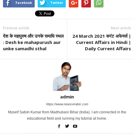
Facebook
Twitter
Previous article
Next article
देश के महापुरुष और उनके समाधि स्थल
24 March 2021 करंट अफेयर्स |
: Desh ke mahapurush aur
Current Affairs in Hindi |
unke samadhi sthal
Daily Current Affairs
admin
https://www.newsviralsk.com
Myself Satish Kumar from Madhubani Bihar (India). I am connected in the
educational field and running my tutorial at home.