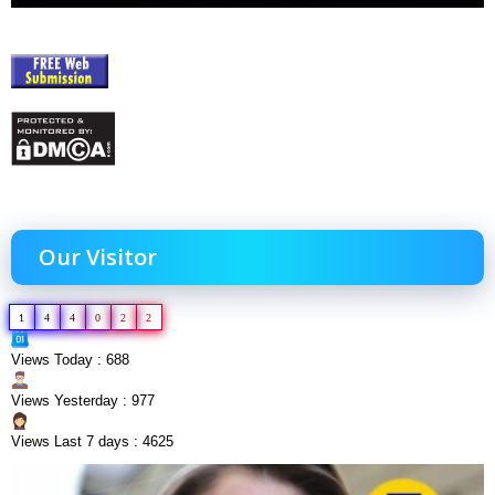
Our Visitor
1
4
4
0
2
2
Views Today : 688
Views Yesterday : 977
Views Last 7 days : 4625