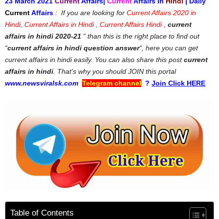
23 March 2021
Current
Affairs|
Current
Affairs in
Hindi
| Daily
Current
Affairs
: If you are looking for
Current Affairs 2020 in
Hindi, Current Affairs in Hindi , Current Affairs Hindi ,
current
affairs in hindi 2020-21
” than this is the right place to find out
“
current affairs in hindi question answer
“, here you can get
current affairs in hindi easily. You can also share this post
current
affairs in hindi
. That’s why you should JOIN this portal
www.newsviralsk.com
Telegram channel
?
Join Click HERE
Table of Contents