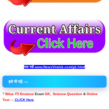
याद रखें www.NewsViralsk.com/gk.html
इसे भी पढ़ें: —
?
Biha
r
ITI Enrance
Exam
GK, Science Question
&
Online
Test
—
CLICK Here