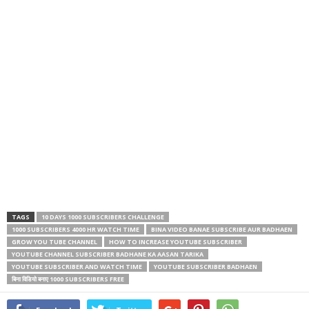
TAGS
10 DAYS 1000 SUBSCRIBERS CHALLENGE
1000 SUBSCRIBERS 4000 HR WATCH TIME
BINA VIDEO BANAE SUBSCRIBE AUR BADHAEN
GROW YOU TUBE CHANNEL
HOW TO INCREASE YOUTUBE SUBSCRIBER
YOUTUBE CHANNEL SUBSCRIBER BADHANE KA AASAN TARIKA
YOUTUBE SUBSCRIBER AND WATCH TIME
YOUTUBE SUBSCRIBER BADHAEN
बिना विडियो बनाए 1000 SUBSCRIBERS FREE