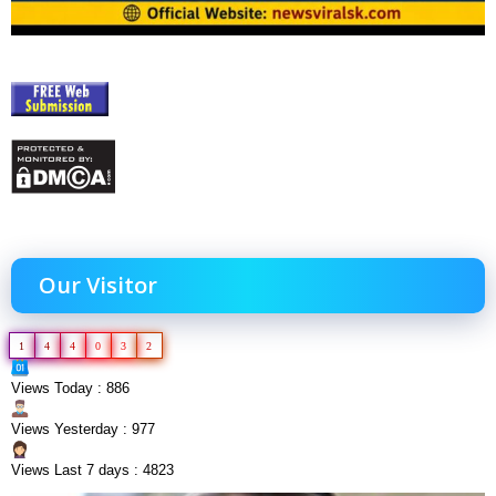
Our Visitor
1
4
4
0
3
2
Views Today : 886
Views Yesterday : 977
Views Last 7 days : 4823