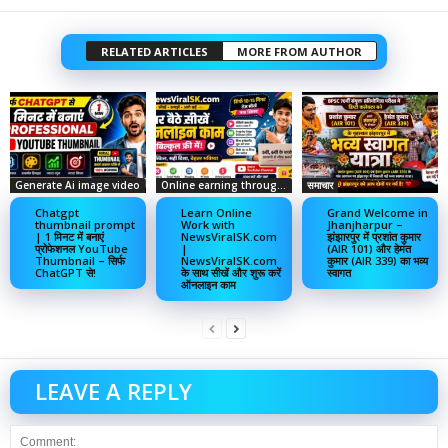
RELATED ARTICLES
MORE FROM AUTHOR
Generate Ai image video
Online earning through social media
समाचार
Chatgpt
Learn Online
Grand Welcome in
thumbnail prompt
Work with
Jhanjharpur –
| 1 मिनट में बनाएं
NewsViralSK.com
झंझारपुर में प्रशांत कुमार
प्रोफेशनल YouTube
|
(AIR 101) और हेमंत
Thumbnail – सिर्फ
NewsViralSK.com
कुमार (AIR 339) का भव्य
ChatGPT से!
के साथ सीखें और शुरू करें
स्वागत
ऑनलाइन काम
LEAVE A REPLY