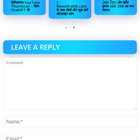
प्रोफेशनल YouTube
|
(AIR 101) और हेमंत
Thumbnail – सिर्फ
NewsViralSK.com
कुमार (AIR 339) का भव्य
ChatGPT से!
के साथ सीखें और शुरू करें
स्वागत
ऑनलाइन काम
LEAVE A REPLY