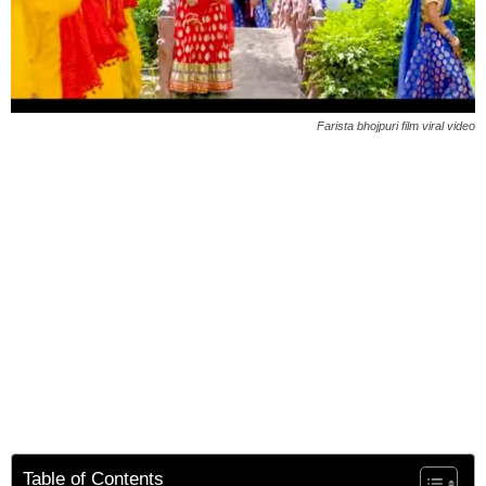
Farista bhojpuri film viral video
Table of Contents