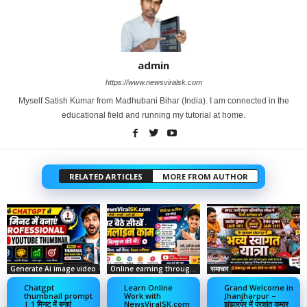
admin
https://www.newsviralsk.com
Myself Satish Kumar from Madhubani Bihar (India). I am connected in the
educational field and running my tutorial at home.
RELATED ARTICLES
MORE FROM AUTHOR
Generate Ai image video
Online earning through social media
समाचार
Chatgpt
Learn Online
Grand Welcome in
thumbnail prompt
Work with
Jhanjharpur –
| 1 मिनट में बनाएं
NewsViralSK.com
झंझारपुर में प्रशांत कुमार