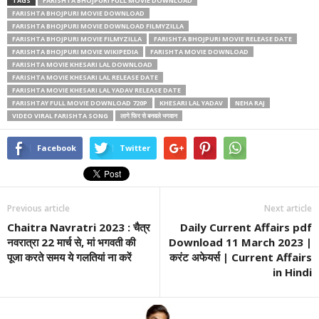
TAGS
FARISHTA BHOJPURI FULL MOVIE DOWNLOAD
FARISHTA BHOJPURI MOVIE DOWNLOAD
FARISHTA BHOJPURI MOVIE DOWNLOAD FILMYZILLA
FARISHTA BHOJPURI MOVIE FILMYZILLA
FARISHTA BHOJPURI MOVIE RELEASE DATE
FARISHTA BHOJPURI MOVIE WIKIPEDIA
FARISHTA MOVIE DOWNLOAD
FARISHTA MOVIE KHESARI LAL DOWNLOAD
FARISHTA MOVIE KHESARI LAL RELEASE DATE
FARISHTA MOVIE KHESARI LAL YADAV RELEASE DATE
FARISHTAY FULL MOVIE DOWNLOAD 720P
KHESARI LAL YADAV
NEHA RAJ
VIDEO VIRAL FARISHTA SONG
लागे फिर से बनवले भगवान
Facebook
Twitter
Previous article
Next article
Chaitra Navratri 2023 : चैत्र
Daily Current Affairs pdf
नवरात्रा 22 मार्च से, मां भगवती की
Download 11 March 2023 |
पूजा करते समय ये गलतियां ना करें
करंट अफेयर्स | Current Affairs
in Hindi