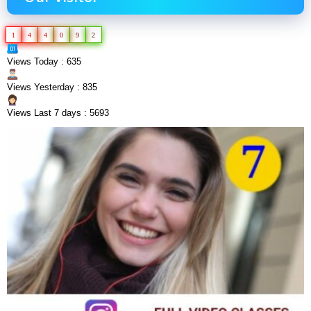
1
4
4
0
9
2
Views Today : 635
Views Yesterday : 835
Views Last 7 days : 5693