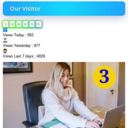
Our Visitor
1
4
4
0
3
3
Views Today : 892
Views Yesterday : 977
Views Last 7 days : 4829