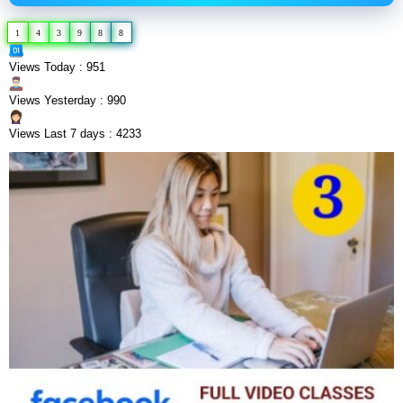
1
4
3
9
8
8
Views Today : 951
Views Yesterday : 990
Views Last 7 days : 4233