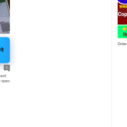
Grow 
ने
0
 करने
ट पहचान