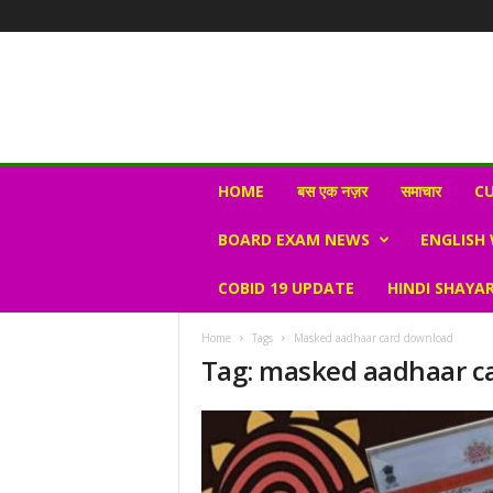
N
HOME
बस एक नज़र
समाचार
CU
e
w
BOARD EXAM NEWS
ENGLISH
s
V
COBID 19 UPDATE
HINDI SHAYAR
i
r
a
Home
Tags
Masked aadhaar card download
l
Tag: masked aadhaar c
S
K