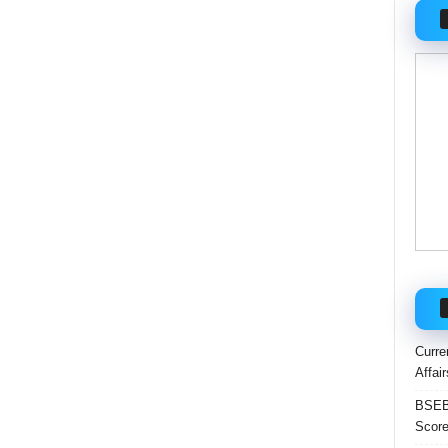
Curre
Affai
BSEB 
Score