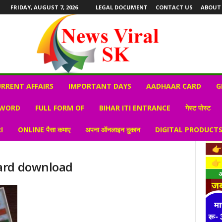
FRIDAY, AUGUST 7, 2026
LEGAL DOCUMENT
CONTACT US
ABOUT
RRENT AFFAIRS
IMPORTANT DAYS
AADHAAR CARD
G
 WORD
FULL FORM OF
BIHAR ITI ENTRANCE
गेस्ट पोस्ट
I
ONLINE पैसा कमाए
अपना ऑनलाइन दुकान
DIGITAL PRODUCT
ard download