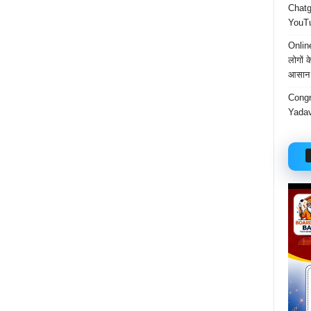
Chatgp
YouTu
Onlin
लोगों 
आसान 
Congr
Yadav