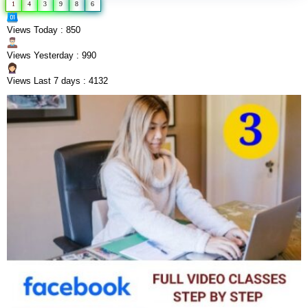
1
4
3
9
8
6
Views Today : 850
Views Yesterday : 990
Views Last 7 days : 4132