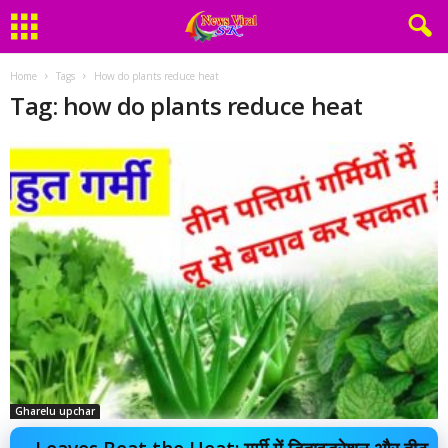
Home
Tags
How do plants reduce heat
Tag: how do plants reduce heat
Gharelu upchar