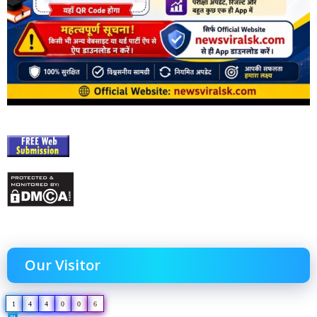
Our Visitor
1
4
4
0
0
6