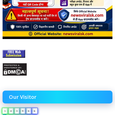
Our Visitor
1
4
3
9
6
6