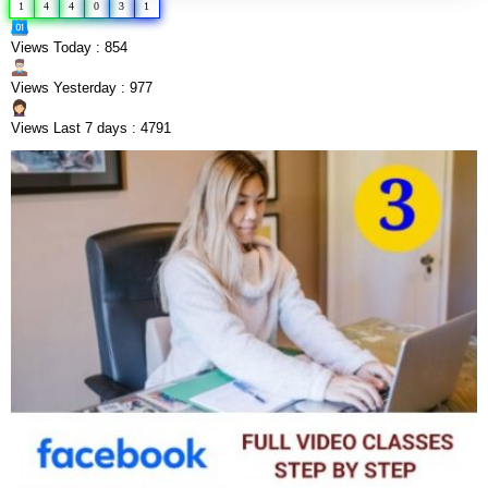
1
4
4
0
3
1
Views Today : 854
Views Yesterday : 977
Views Last 7 days : 4791