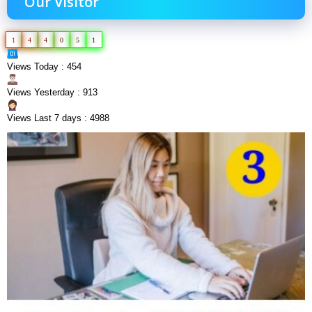
Our Visitor
1
4
4
0
5
1
Views Today : 454
Views Yesterday : 913
Views Last 7 days : 4988