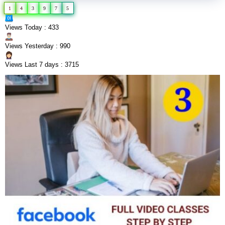
1
4
3
9
7
5
Views Today : 433
Views Yesterday : 990
Views Last 7 days : 3715