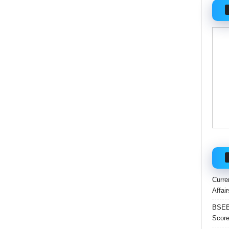
Curre
Affai
BSEB 
Score