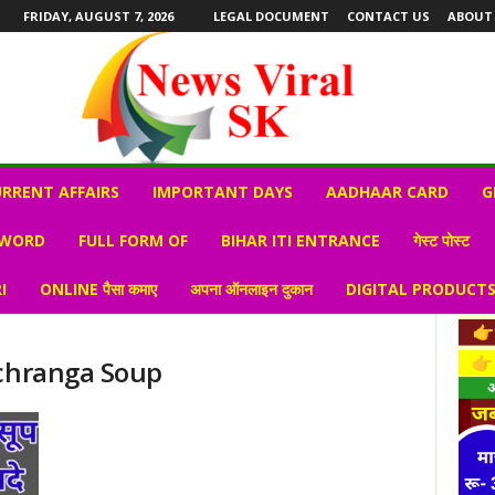
FRIDAY, AUGUST 7, 2026
LEGAL DOCUMENT
CONTACT US
ABOUT
RRENT AFFAIRS
IMPORTANT DAYS
AADHAAR CARD
G
 WORD
FULL FORM OF
BIHAR ITI ENTRANCE
गेस्ट पोस्ट
I
ONLINE पैसा कमाए
अपना ऑनलाइन दुकान
DIGITAL PRODUCT
achranga Soup