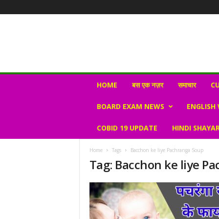
N
HOME
बस एक नज़र
समाचार
CU
e
w
BOARD EXAM NEWS
ENGLISH
s
V
COBID 19 UPDATE
HINDI SHAYAR
i
r
a
Home
Tags
Bacchon ke liye Pachranga Soup
l
Tag: Bacchon ke liye P
S
K