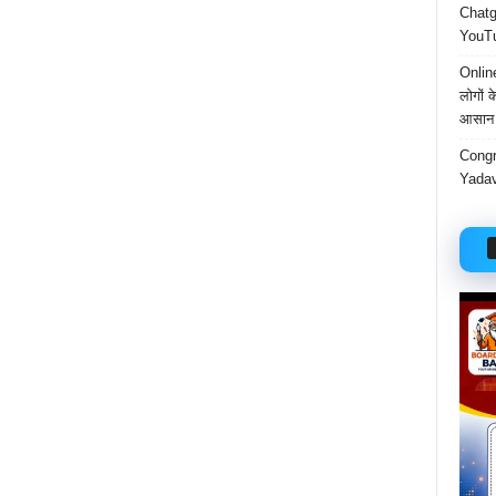
Chatgp
YouTu
Onlin
लोगों 
आसान 
Congr
Yadav