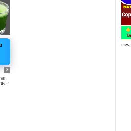
a
Grow 
0
न और
fits of