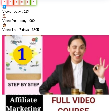
1
4
3
9
6
2
Views Today : 113
Views Yesterday : 990
Views Last 7 days : 3805