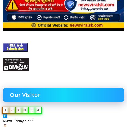
Our Visitor
1
4
3
9
4
6
Views Today : 733