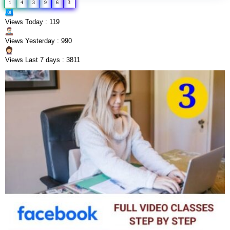
1
4
3
9
6
3
Views Today : 119
Views Yesterday : 990
Views Last 7 days : 3811