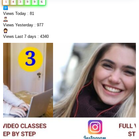
1
4
3
9
9
6
Views Today : 81
Views Yesterday : 977
Views Last 7 days : 4340