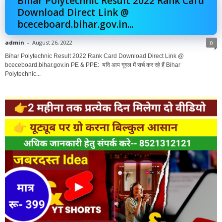
Bihar Polytechnic Result 2022 Rank Card
Download Direct Link @
bceceboard.bihar.gov.in...
admin
-
August 26, 2022
0
Bihar Polytechnic Result 2022 Rank Card Download Direct Link @
bceceboard.bihar.gov.in PE & PPE: यदि आप गूगल में सर्च कर रहे हैं Bihar
Polytechnic...