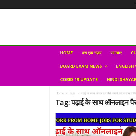
N
HOME
बस एक नज़र
समाचार
CU
e
w
BOARD EXAM NEWS
ENGLISH
s
V
COBID 19 UPDATE
HINDI SHAYAR
i
r
a
Home
Tags
पढ़ाई के साथ ऑनलाइन पैसे कमाने का आसान तरीक
l
Tag: पढ़ाई के साथ ऑनलाइन पै
S
K