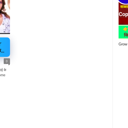
r
Grow 
..
0
ई के
Home