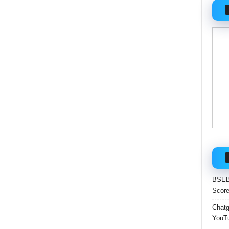
BSEB 
Score
Chatgp
YouTu