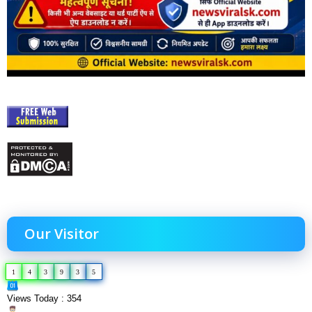
Our Visitor
1
4
3
9
3
5
Views Today : 354