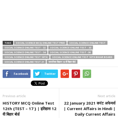
TAGS
SOCIAL SCIENCE MCQ ONLINE TEST FREE
SOCIAL SCIENCE ONLINE TEST
SOCIAL SCIENCE ONLINE TEST - 32
SOCIAL SCIENCE ONLINE TEST - 33
SOCIAL SCIENCE ONLINE TEST - 34
SOCIAL SCIENCE ONLINE TEST -30
SOCIAL SCIENCE ONLINE TEST 10TH
SOCIAL SCIENCE ONLINE TEST 10TH BIHAR BOARD
SOCIAL SCIENCE ONLINE TEST 21
सामाजिक विज्ञान 10 वीं बिहार बोर्ड
Facebook
Twitter
Previous article
Next article
HISTORY MCQ Online Test
22 January 2021 करंट अफेयर्स
12th {TEST – 17 } | इतिहास 12
| Current Affairs in Hindi |
वी बिहार बोर्ड
Daily Current Affairs