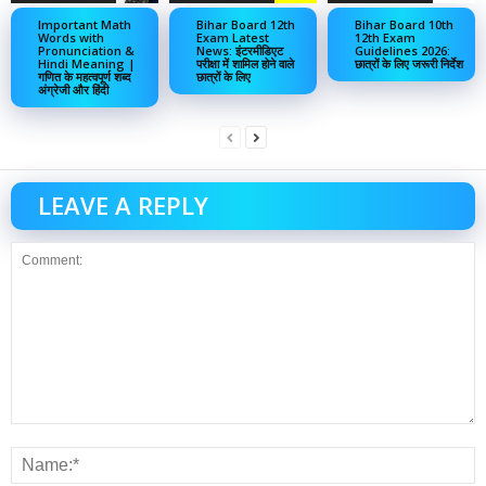
Important Math
Bihar Board 12th
Bihar Board 10th
Words with
Exam Latest
12th Exam
Pronunciation &
News: इंटरमीडिएट
Guidelines 2026:
Hindi Meaning |
परीक्षा में शामिल होने वाले
छात्रों के लिए जरूरी निर्देश
गणित के महत्वपूर्ण शब्द
छात्रों के लिए
अंग्रेजी और हिंदी
LEAVE A REPLY