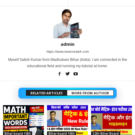
admin
https://www.newsviralsk.com
Myself Satish Kumar from Madhubani Bihar (India). I am connected in the
educational field and running my tutorial at home.
RELATED ARTICLES
MORE FROM AUTHOR
Bihar board 10th
Bihar board 10th
12th Bihar Board