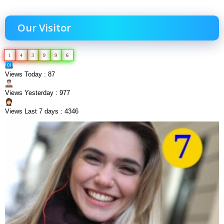
Our Visitor
1
4
3
9
9
6
Views Today : 87
Views Yesterday : 977
Views Last 7 days : 4346