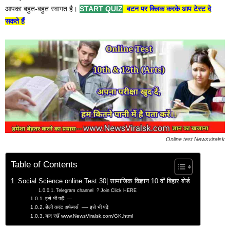
आपका बहुत-बहुत स्वागत है।
START QUIZ
बटन पर क्लिक करके आप टेस्ट दे
सकते हैं
Online test Newsviralsk
Table of Contents
Social Science online Test 30| सामाजिक विज्ञान 10 वीं बिहार बोर्ड
Telegram channel ? Join Click HERE
इसे भी पढ़ें: —
डेली करंट अफेयर्स —- इसे भी पढ़ें
याद रखें www.NewsViralsk.com/GK.html