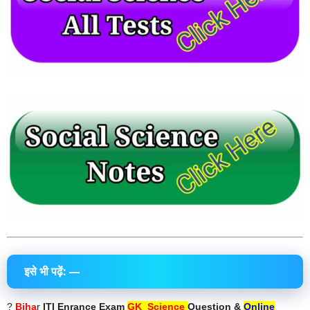
इसे भी पढ़ें: —
?
Biha
r
ITI Enrance Exam
GK Science
Question &
Online