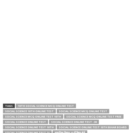
TAGS
10TH SOCIAL SCIENCE MCQ ONLINE TEST
SOCIAL SCIENCE 10TH ONLINE TEST
SOCIAL SCIENCE MCQ ONLINE TEST
SOCIAL SCIENCE MCQ ONLINE TEST 10TH
SOCIAL SCIENCE MCQ ONLINE TEST FREE
SOCIAL SCIENCE ONLINE TEST
SOCIAL SCIENCE ONLINE TEST -30
SOCIAL SCIENCE ONLINE TEST 10TH
SOCIAL SCIENCE ONLINE TEST 10TH BIHAR BOARD
SOCIAL SCIENCE ONLINE TEST 21
सामाजिक विज्ञान 10 वीं बिहार बोर्ड