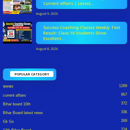
Current Affairs | Latest...
August 9, 2026
Success Coaching Classes Weekly Test
Result: Class 10 Students Show
Excellent...
August 8, 2026
POPULAR CATEGORY
1289
समाचार
957
current affairs
372
Bihar board 10th
336
Bihar Board latest news
269
Gk Gs
224