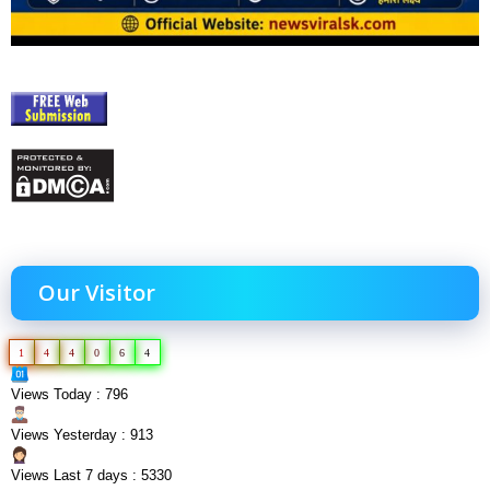
Our Visitor
1
4
4
0
6
4
Views Today : 796
Views Yesterday : 913
Views Last 7 days : 5330