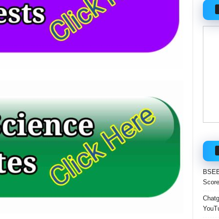
BSEB 
Score
Chatgp
YouTu