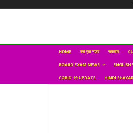
N
HOME
बस एक नज़र
समाचार
CU
e
w
BOARD EXAM NEWS
ENGLISH
s
V
COBID 19 UPDATE
HINDI SHAYAR
i
r
a
l
S
K