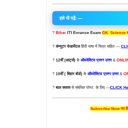
इसे भी पढ़ें: —
?
Biha
r
ITI Enrance Exam
GK Science
?
कंप्यूटर फंडामेंटल
हिंदी भाषा में चित्र सहित —
CLI
?
12वीं (आर्ट्स)
के
ऑब्जेक्टिव प्रश्न उत्तर
&
ONLI
?
10वीं ( बिहार बोर्ड)
के
ऑब्जेक्टिव प्रश्न उत्तर
&
O
?
बाल क्लास
से संबंधित पोस्ट के लिए —
CLICK He
Subscribe Now पर क्लि