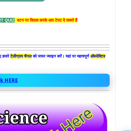
T QUIZ
बटन पर क्लिक करके आप टेस्ट दे सकते हैं
िए हमारे
टेलीग्राम चैनल
को जरूर ज्वाइन करें। यहां पर महत्वपूर्ण
ऑब्जेक्टिव
ick HERE