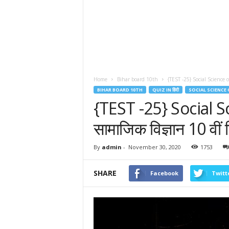
Home
Bihar board 10th
{TEST -25} Social Science onl
BIHAR BOARD 10TH
QUIZ IN हिंदी
SOCIAL SCIENCE 
{TEST -25} Social S
सामाजिक विज्ञान 10 वीं ब
By
admin
-
November 30, 2020
1753
SHARE
Facebook
Twitt