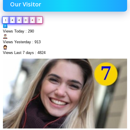
Our Visitor
1
4
4
0
4
7
Views Today : 290
Views Yesterday : 913
Views Last 7 days : 4824