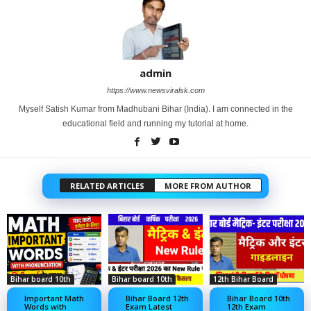
admin
https://www.newsviralsk.com
Myself Satish Kumar from Madhubani Bihar (India). I am connected in the
educational field and running my tutorial at home.
RELATED ARTICLES
MORE FROM AUTHOR
Bihar board 10th
Bihar board 10th
12th Bihar Board
Important Math
Bihar Board 12th
Bihar Board 10th
Words with
Exam Latest
12th Exam