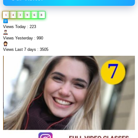
1
4
3
9
6
8
Views Today : 223
Views Yesterday : 990
Views Last 7 days : 3505