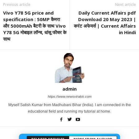
Previous article
Next article
Vivo Y78 5G price and
Daily Current Affairs pdf
specification : 50MP कैमरा
Download 20 May 2023 |
और 5000mAh बैटरी के साथ Vivo
करंट अफेयर्स | Current Affairs
Y78 5G मोबाइल लॉन्च, धांसू फीचर के
in Hindi
साथ
admin
https://www.newsviralsk.com
Myself Satish Kumar from Madhubani Bihar (India). I am connected in the
educational field and running my tutorial at home.