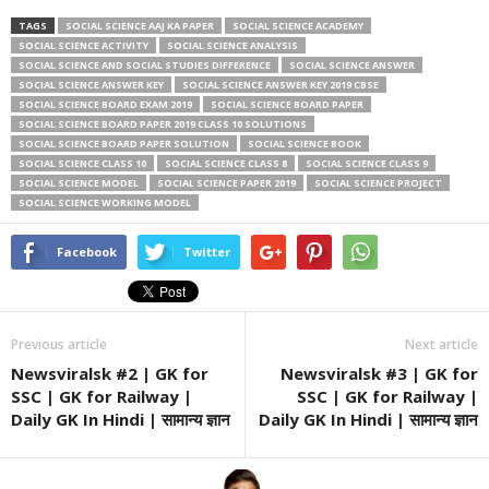
TAGS
SOCIAL SCIENCE AAJ KA PAPER
SOCIAL SCIENCE ACADEMY
SOCIAL SCIENCE ACTIVITY
SOCIAL SCIENCE ANALYSIS
SOCIAL SCIENCE AND SOCIAL STUDIES DIFFERENCE
SOCIAL SCIENCE ANSWER
SOCIAL SCIENCE ANSWER KEY
SOCIAL SCIENCE ANSWER KEY 2019 CBSE
SOCIAL SCIENCE BOARD EXAM 2019
SOCIAL SCIENCE BOARD PAPER
SOCIAL SCIENCE BOARD PAPER 2019 CLASS 10 SOLUTIONS
SOCIAL SCIENCE BOARD PAPER SOLUTION
SOCIAL SCIENCE BOOK
SOCIAL SCIENCE CLASS 10
SOCIAL SCIENCE CLASS 8
SOCIAL SCIENCE CLASS 9
SOCIAL SCIENCE MODEL
SOCIAL SCIENCE PAPER 2019
SOCIAL SCIENCE PROJECT
SOCIAL SCIENCE WORKING MODEL
Facebook
Twitter
Previous article
Next article
Newsviralsk #2 | GK for
Newsviralsk #3 | GK for
SSC | GK for Railway |
SSC | GK for Railway |
Daily GK In Hindi | सामान्य ज्ञान
Daily GK In Hindi | सामान्य ज्ञान