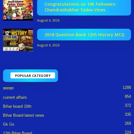
Congratulations on 10K Followers :
Chandrashekhar Yadav Vines
August 6, 2026
2018 Question Bank 12th History MCQ
August 6, 2026
POPULAR CATEGORY
1288
समाचार
954
current affairs
372
Bihar board 10th
335
Bihar Board latest news
269
Gk Gs
224
12th Bihar Board