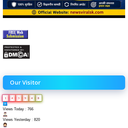
Our Visitor
1
4
3
9
4
8
Views Today : 766
Views Yesterday : 820