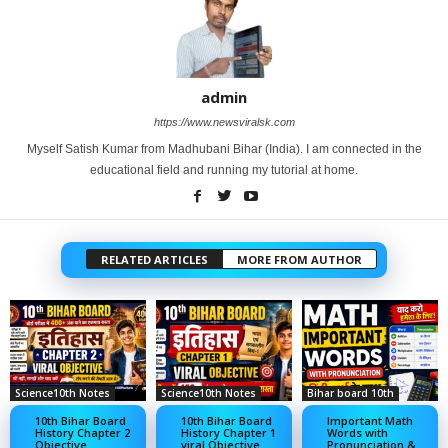
admin
https://www.newsviralsk.com
Myself Satish Kumar from Madhubani Bihar (India). I am connected in the
educational field and running my tutorial at home.
RELATED ARTICLES
MORE FROM AUTHOR
Science10th Notes
Science10th Notes
Bihar board 10th
10th Bihar Board
10th Bihar Board
Important Math
History Chapter 2
History Chapter 1
Words with
Objective
viral Objective
Pronunciation &