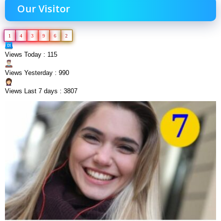
Our Visitor
1
4
3
9
6
2
Views Today : 115
Views Yesterday : 990
Views Last 7 days : 3807