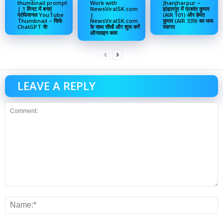
thumbnail prompt
Work with
Jhanjharpur –
| 1 मिनट में बनाएं
NewsViralSK.com
झंझारपुर में प्रशांत कुमार
प्रोफेशनल YouTube
|
(AIR 101) और हेमंत
Thumbnail – सिर्फ
NewsViralSK.com
कुमार (AIR 339) का भव्य
ChatGPT से!
के साथ सीखें और शुरू करें
स्वागत
ऑनलाइन काम
LEAVE A REPLY