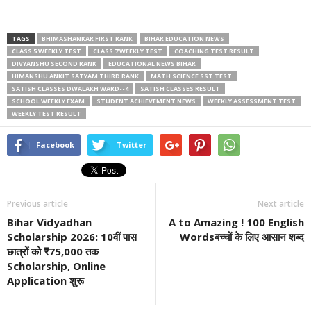
TAGS
BHIMASHANKAR FIRST RANK
BIHAR EDUCATION NEWS
CLASS 5 WEEKLY TEST
CLASS 7 WEEKLY TEST
COACHING TEST RESULT
DIVYANSHU SECOND RANK
EDUCATIONAL NEWS BIHAR
HIMANSHU ANKIT SATYAM THIRD RANK
MATH SCIENCE SST TEST
SATISH CLASSES DWALAKH WARD--4
SATISH CLASSES RESULT
SCHOOL WEEKLY EXAM
STUDENT ACHIEVEMENT NEWS
WEEKLY ASSESSMENT TEST
WEEKLY TEST RESULT
Facebook
Twitter
Previous article
Next article
Bihar Vidyadhan
A to Amazing ! 100 English
Scholarship 2026: 10वीं पास
Wordsबच्चों के लिए आसान शब्द
छात्रों को ₹75,000 तक
Scholarship, Online
Application शुरू