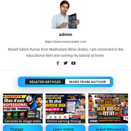
admin
https://www.newsviralsk.com
Myself Satish Kumar from Madhubani Bihar (India). I am connected in the
educational field and running my tutorial at home.
RELATED ARTICLES
MORE FROM AUTHOR
Generate Ai image video
Online earning through social media
समाचार
Chatgpt
Learn Online
Grand Welcome in